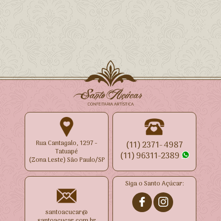
Rua Cantagalo, 1297 -
(11) 2371- 4987
Tatuapé
(11) 96311-2389
(Zona Leste) São Paulo/SP
Siga o Santo Açúcar:
santoacucar@
santoacucar.com.br